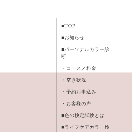
■TOP
■お知らせ
■パーソナルカラー診
断
・コース／料金
・空き状況
・予約お申込み
・お客様の声
■色の検定試験とは
■ライフケアカラー検