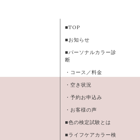
■TOP
■お知らせ
■パーソナルカラー診
断
・コース／料金
・空き状況
・予約お申込み
・お客様の声
■色の検定試験とは
■ライフケアカラー検