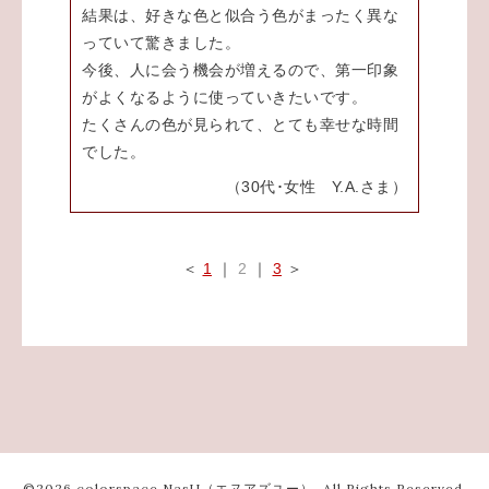
結果は、好きな色と似合う色がまったく異な
っていて驚きました。
今後、人に会う機会が増えるので、第一印象
がよくなるように使っていきたいです。
たくさんの色が見られて、とても幸せな時間
でした。
（30代･女性 Y.A.さま）
＜
1
｜
2
｜
3
＞
©2026
colorspace NasU（エヌアズユー）
. All Rights Reserved.