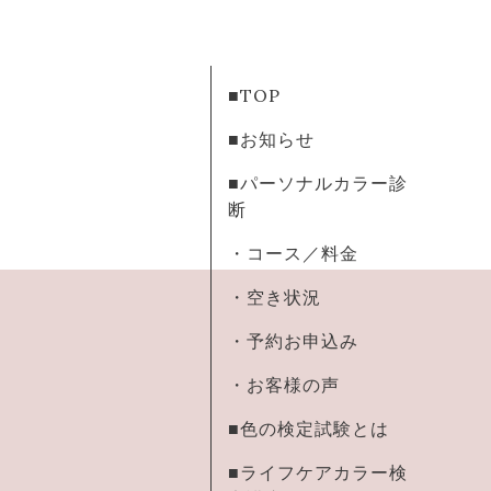
■TOP
■お知らせ
■パーソナルカラー診
断
・コース／料金
・空き状況
・予約お申込み
・お客様の声
■色の検定試験とは
■ライフケアカラー検